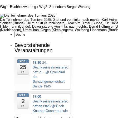
Wtg1: Buchholzwertung / Wtg2: Sonneborn-Berger-Wertung
Die Teilnehmer des Turniers 2025. Stehend von links nach rechts: Karl-Heinz
Schleef (Bünde), Helmut Ott (Kirchlengern), Joachim Dinter (Bünde), Dr. Han
Hildermann (Bünde). Davor sitzend von links nach rechts: Bernd Holtmeier (
(Kirchlengern), Ummuhani Özgen (Kirchlengern), Wolfgang Linnemann (Bünde)
Bevorstehende
Veranstaltungen
SEP.
19:30
34.
25
Bezirkseinzelmeistersc
haft d...
@ Spiellokal
Fr.
der
Schachgemeinschaft
Bünde 1945
OKT.
17:00
2
Bezirkseinzelmeistersc
haften 2026
@ Erich
Fr.
Kästner Gesamtschule