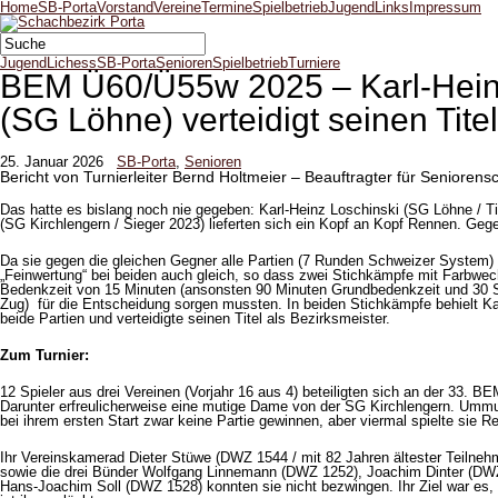
Home
SB-Porta
Vorstand
Vereine
Termine
Spielbetrieb
Jugend
Links
Impressum
Jugend
Lichess
SB-Porta
Senioren
Spielbetrieb
Turniere
BEM Ü60/Ü55w 2025 – Karl-Hein
(SG Löhne) verteidigt seinen Titel
25. Januar 2026
SB-Porta
,
Senioren
Bericht von Turnierleiter Bernd Holtmeier – Beauftragter für Senioren
Das hatte es bislang noch nie gegeben: Karl-Heinz Loschinski (SG Löhne / Tit
(SG Kirchlengern / Sieger 2023) lieferten sich ein Kopf an Kopf Rennen. Geg
Da sie gegen die gleichen Gegner alle Partien (7 Runden Schweizer System)
„Feinwertung“ bei beiden auch gleich, so dass zwei Stichkämpfe mit Farbwec
Bedenkzeit von 15 Minuten (ansonsten 90 Minuten Grundbedenkzeit und 30
Zug) für die Entscheidung sorgen mussten. In beiden Stichkämpfe behielt K
beide Partien und verteidigte seinen Titel als Bezirksmeister.
Zum Turnier:
12 Spieler aus drei Vereinen (Vorjahr 16 aus 4) beteiligten sich an der 33. 
Darunter erfreulicherweise eine mutige Dame von der SG Kirchlengern. Um
bei ihrem ersten Start zwar keine Partie gewinnen, aber viermal spielte sie R
Ihr Vereinskamerad Dieter Stüwe (DWZ 1544 / mit 82 Jahren ältester Teilnehm
sowie die drei Bünder Wolfgang Linnemann (DWZ 1252), Joachim Dinter (DWZ
Hans-Joachim Soll (DWZ 1528) konnten sie nicht bezwingen. Ihr Ziel war es,