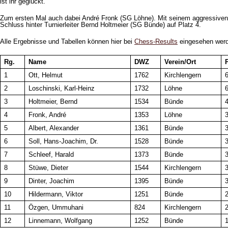
ist ihr geglückt.
Zum ersten Mal auch dabei André Fronk (SG Löhne). Mit seinem aggressiven 
Schluss hinter Turnierleiter Bernd Holtmeier (SG Bünde) auf Platz 4.
Alle Ergebnisse und Tabellen können hier bei
Chess-Results
eingesehen wer
Rg.
Name
DWZ
Verein/Ort
P
1
Ott, Helmut
1762
Kirchlengern
6
2
Loschinski, Karl-Heinz
1732
Löhne
6
3
Holtmeier, Bernd
1534
Bünde
4
Fronk, André
1353
Löhne
3
5
Albert, Alexander
1361
Bünde
3
6
Soll, Hans-Joachim, Dr.
1528
Bünde
3
7
Schleef, Harald
1373
Bünde
3
8
Stüwe, Dieter
1544
Kirchlengern
9
Dinter, Joachim
1395
Bünde
10
Hildermann, Viktor
1251
Bünde
11
Özgen, Ummuhani
824
Kirchlengern
12
Linnemann, Wolfgang
1252
Bünde